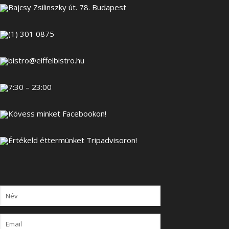
Bajcsy Zsilinszky út. 78. Budapest
(1) 301 0875
bistro@eiffelbistro.hu
7:30 – 23:00
Kövess minket Facebookon!
Értékeld éttermünket Tripadvisoron!